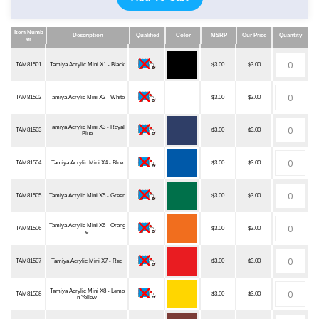
Item Numb
Description
Qualified
Color
MSRP
Our Price
Quantity
er
Item Numb
Description
Qualified
Color
MSRP
Our Price
Quantity
er
TAM81501
Tamiya Acrylic Mini X1 - Black
$3.00
$3.00
TAM81502
Tamiya Acrylic Mini X2 - White
$3.00
$3.00
Tamiya Acrylic Mini X3 - Royal
TAM81503
$3.00
$3.00
Blue
TAM81504
Tamiya Acrylic Mini X4 - Blue
$3.00
$3.00
TAM81505
Tamiya Acrylic Mini X5 - Green
$3.00
$3.00
Tamiya Acrylic Mini X6 - Orang
TAM81506
$3.00
$3.00
e
TAM81507
Tamiya Acrylic Mini X7 - Red
$3.00
$3.00
Tamiya Acrylic Mini X8 - Lemo
TAM81508
$3.00
$3.00
n Yellow